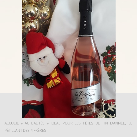
ACCUEIL
»
ACTUALITÉS
»
IDÉAL POUR LES FÊTES DE FIN D’ANNÉE, LE
PÉTILLANT DES 4 FRÈRES