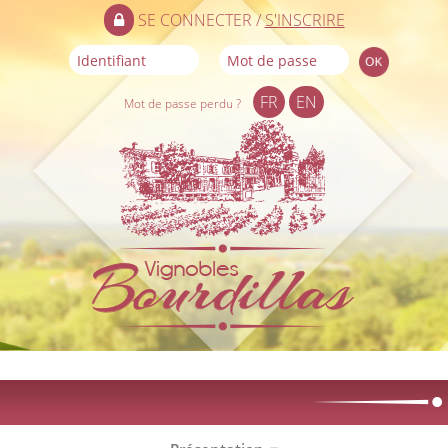
SE CONNECTER /
S'INSCRIRE
FR
EN
Mot de passe perdu ?