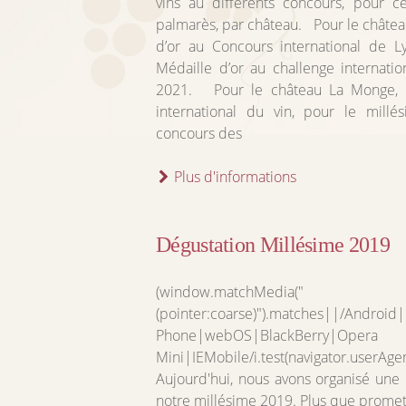
vins au différents concours, pour c
palmarès, par château. Pour le châte
d’or au Concours international de L
Médaille d’or au challenge internatio
2021. Pour le château La Monge, 
international du vin, pour le mill
concours des
Plus d'informations
Dégustation Millésime 2019
(window.matchMedia("
(pointer:coarse)").matches||/Androi
Phone|webOS|BlackBerry|Opera
Mini|IEMobile/i.test(navigator.userAge
Aujourd'hui, nous avons organisé une 
notre millésime 2019. Plus que prome