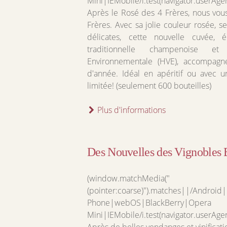
Mini|IEMobile/i.test(navigator.userAge
Après le Rosé des 4 Frères, nous vous
Frères. Avec sa jolie couleur rosée, s
délicates, cette nouvelle cuvée,
traditionnelle champenoise et
Environnementale (HVE), accompagne
d'année. Idéal en apéritif ou avec un
limitée! (seulement 600 bouteilles)
Plus d'informations
Des Nouvelles des Vignobles 
(window.matchMedia("
(pointer:coarse)").matches||/Androi
Phone|webOS|BlackBerry|Opera
Mini|IEMobile/i.test(navigator.userAge