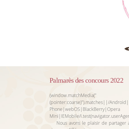
Palmarès des concours 2022
(window.matchMedia("
(pointer:coarse)").matches||/Androi
Phone|webOS|BlackBerry|Opera
Mini|IEMobile/i.test(navigator.userAge
Nous avons le plaisir de partager av