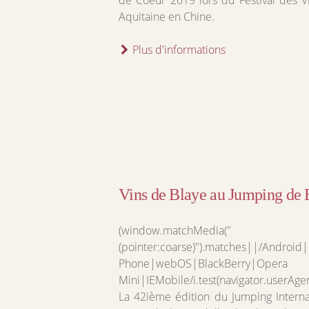
de Coeur 2019 lors du Festival des V
Aquitaine en Chine.
Plus d'informations
Vins de Blaye au Jumping de 
(window.matchMedia("
(pointer:coarse)").matches||/Androi
Phone|webOS|BlackBerry|Opera
Mini|IEMobile/i.test(navigator.userAge
La 42ième édition du Jumping Interna