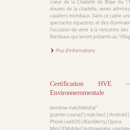
coeur de la Citadelle de Blaye du 11
douves de la citadelle, venez admirez
cavaliers mondiaux. Dans ce cadre uni
spectacles equestres et des illuminatio
l'occasion de venir à la rencontre de
Bordeaux qui seront présents au "Vill
Plus d'informations
Certification HVE 
Environnemmentale
(window.matchMedia("
(pointer:coarse)").matches||/Androi
Phone|webOS|BlackBerry|Opera
Mini|IEMobile/i.test(navigator.userAge