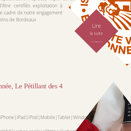
'être certifiés exploitation à
le cadre de notre engagement
 Vins de Bordeaux
Lire
la suite
nnée, Le Pétillant des 4
d|iPhone|iPad|iPod|Mobile|Tablet|Windows